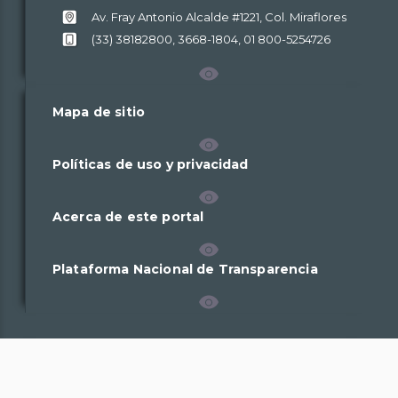
de
de
de
de
Av. Fray Antonio Alcalde #1221, Col. Miraflores
Jalisco
Jalisco
Jalisco
Jalisco
(33) 38182800, 3668-1804, 01 800-5254726
Mapa de sitio
Políticas de uso y privacidad
Acerca de este portal
Plataforma Nacional de Transparencia