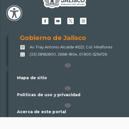
Facebook
Youtube
X
Instagram
de
de
de
de
Gobierno
Gobierno
Gobierno
Gobierno
Gobierno de Jalisco
de
de
de
de
Av. Fray Antonio Alcalde #1221, Col. Miraflores
Jalisco
Jalisco
Jalisco
Jalisco
(33) 38182800, 3668-1804, 01 800-5254726
Mapa de sitio
Políticas de uso y privacidad
Acerca de este portal
Plataforma Nacional de Transparencia