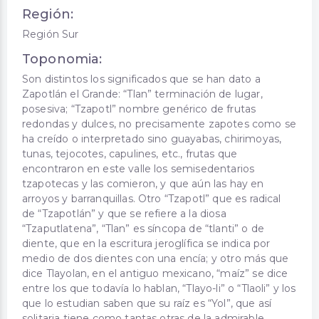
Región:
Región Sur
Toponomia:
Son distintos los significados que se han dato a
Zapotlán el Grande: “Tlan” terminación de lugar,
posesiva; “Tzapotl” nombre genérico de frutas
redondas y dulces, no precisamente zapotes como se
ha creído o interpretado sino guayabas, chirimoyas,
tunas, tejocotes, capulines, etc., frutas que
encontraron en este valle los semisedentarios
tzapotecas y las comieron, y que aún las hay en
arroyos y barranquillas. Otro “Tzapotl” que es radical
de “Tzapotlán” y que se refiere a la diosa
“Tzaputlatena”, “Tlan” es síncopa de “tlanti” o de
diente, que en la escritura jeroglífica se indica por
medio de dos dientes con una encía; y otro más que
dice Tlayolan, en el antiguo mexicano, “maíz” se dice
entre los que todavía lo hablan, “Tlayo-li” o “Tlaoli” y los
que lo estudian saben que su raíz es “Yol”, que así
solitaria tiene como tantas otras de la admirable