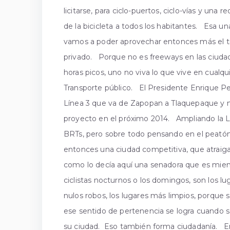
licitarse, para ciclo-puertos, ciclo-vías y una
de la bicicleta a todos los habitantes. Esa 
vamos a poder aprovechar entonces más el tra
privado. Porque no es freeways en las ciud
horas picos, uno no viva lo que vive en cualq
Transporte público. El Presidente Enrique Pe
Línea 3 que va de Zapopan a Tlaquepaque y 
proyecto en el próximo 2014. Ampliando la L
BRTs, pero sobre todo pensando en el peatón y
entonces una ciudad competitiva, que atraig
como lo decía aquí una senadora que es mie
ciclistas nocturnos o los domingos, son los 
nulos robos, los lugares más limpios, porque 
ese sentido de pertenencia se logra cuando sa
su ciudad. Eso también forma ciudadanía. E