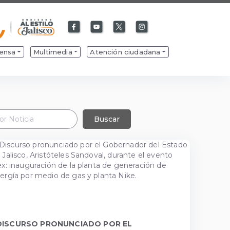
Facebook
Youtube
X
Instagram
de
de
de
de
Gobierno
Gobierno
Gobierno
Gobierno
ensa
Multimedia
Atención ciudadana
de
de
de
de
Jalisco
Jalisco
Jalisco
Jalisco
Buscar
DISCURSO PRONUNCIADO POR EL