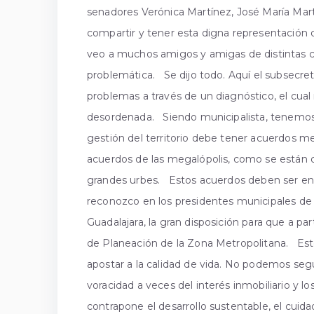
senadores Verónica Martínez, José María M
compartir y tener esta digna representación de 
veo a muchos amigos y amigas de distintas 
problemática. Se dijo todo. Aquí el subsecre
problemas a través de un diagnóstico, el cua
desordenada. Siendo municipalista, tenemos q
gestión del territorio debe tener acuerdos m
acuerdos de las megalópolis, como se están d
grandes urbes. Estos acuerdos deben ser en 
reconozco en los presidentes municipales de 
Guadalajara, la gran disposición para que a pa
de Planeación de la Zona Metropolitana. Esto 
apostar a la calidad de vida. No podemos se
voracidad a veces del interés inmobiliario y 
contrapone el desarrollo sustentable, el cui