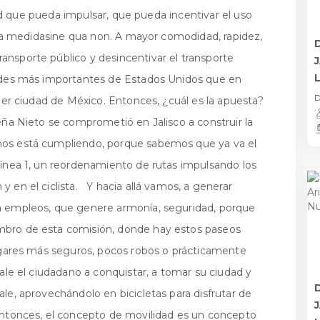
 red que pueda impulsar, que pueda incentivar el uso
una medidasine qua non. A mayor comodidad, rapidez,
nsporte público y desincentivar el transporte
ades más importantes de Estados Unidos que en
D
uier ciudad de México. Entonces, ¿cuál es la apuesta?
ña Nieto se comprometió en Jalisco a construir la
nos está cumpliendo, porque sabemos que ya va el
ínea 1, un reordenamiento de rutas impulsando los
 en el ciclista. Y hacia allá vamos, a generar
a empleos, que genere armonía, seguridad, porque
mbro de esta comisión, donde hay estos paseos
lugares más seguros, pocos robos o prácticamente
sale el ciudadano a conquistar, a tomar su ciudad y
le, aprovechándolo en bicicletas para disfrutar de
ntonces, el concepto de movilidad es un concepto