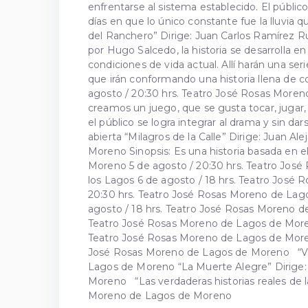
enfrentarse al sistema establecido. El públi
días en que lo único constante fue la lluvia q
del Ranchero” Dirige: Juan Carlos Ramírez Ru
por Hugo Salcedo, la historia se desarrolla 
condiciones de vida actual. Allí harán una se
que irán conformando una historia llena de c
agosto / 20:30 hrs. Teatro José Rosas Moreno
creamos un juego, que se gusta tocar, jugar,
el público se logra integrar al drama y sin 
abierta “Milagros de la Calle” Dirige: Juan 
Moreno Sinopsis: Es una historia basada en e
Moreno 5 de agosto / 20:30 hrs. Teatro Jos
los Lagos 6 de agosto / 18 hrs. Teatro José
20:30 hrs. Teatro José Rosas Moreno de Lago
agosto / 18 hrs. Teatro José Rosas Moreno de
Teatro José Rosas Moreno de Lagos de Moren
Teatro José Rosas Moreno de Lagos de Moreno
José Rosas Moreno de Lagos de Moreno “Valor
Lagos de Moreno “La Muerte Alegre” Dirige: 
Moreno “Las verdaderas historias reales de la
Moreno de Lagos de Moreno