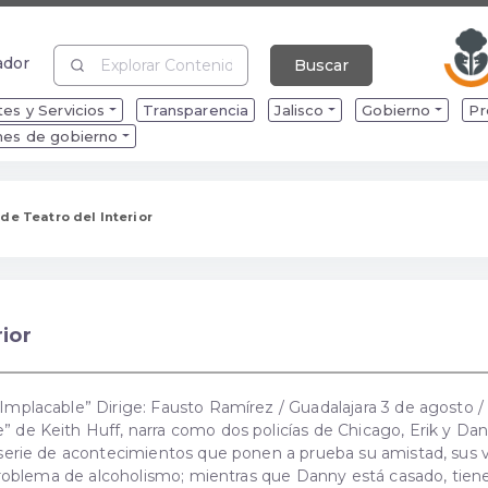
ador
Buscar
ador
es y Servicios
Transparencia
Jalisco
Gobierno
Pr
mes de gobierno
de Teatro del Interior
ior
 Implacable” Dirige: Fausto Ramírez / Guadalajara 3 de agosto 
” de Keith Huff, narra como dos policías de Chicago, Erik y Dan
 serie de acontecimientos que ponen a prueba su amistad, sus va
n problema de alcoholismo; mientras que Danny está casado, tiene