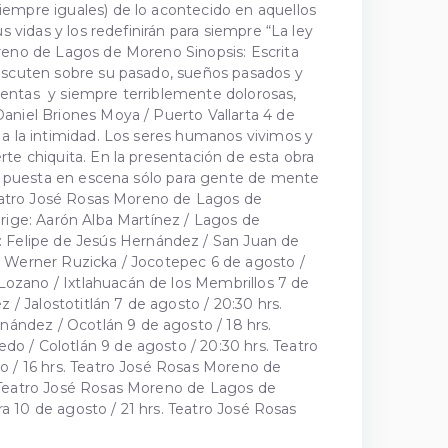
iempre iguales) de lo acontecido en aquellos
s vidas y los redefinirán para siempre “La ley
oreno de Lagos de Moreno Sinopsis: Escrita
discuten sobre su pasado, sueños pasados y
iolentas y siempre terriblemente dolorosas,
Daniel Briones Moya / Puerto Vallarta 4 de
 a la intimidad. Los seres humanos vivimos y
rte chiquita. En la presentación de esta obra
una puesta en escena sólo para gente de mente
 Teatro José Rosas Moreno de Lagos de
irige: Aarón Alba Martínez / Lagos de
 Felipe de Jesús Hernández / San Juan de
: Werner Ruzicka / Jocotepec 6 de agosto /
ozano / Ixtlahuacán de los Membrillos 7 de
 Jalostotitlán 7 de agosto / 20:30 hrs.
ández / Ocotlán 9 de agosto / 18 hrs.
o / Colotlán 9 de agosto / 20:30 hrs. Teatro
o / 16 hrs. Teatro José Rosas Moreno de
. Teatro José Rosas Moreno de Lagos de
ra 10 de agosto / 21 hrs. Teatro José Rosas