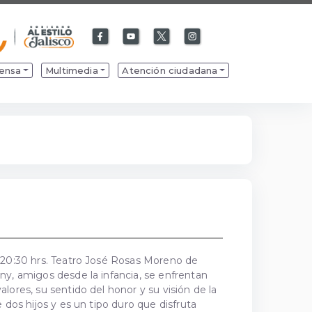
Facebook
Youtube
X
Instagram
de
de
de
de
Gobierno
Gobierno
Gobierno
Gobierno
ensa
Multimedia
Atención ciudadana
de
de
de
de
Jalisco
Jalisco
Jalisco
Jalisco
/ 20:30 hrs. Teatro José Rosas Moreno de
ny, amigos desde la infancia, se enfrentan
lores, su sentido del honor y su visión de la
 dos hijos y es un tipo duro que disfruta