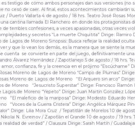
co es testigo de cómo ambos personajes dan sus versiones (no s
ue no cesó de caer. Al final, estos acontecimientos cambiarán su
iz / Puerto Vallarta 4 de agosto / 18 hrs. Teatro José Rosas M
en una cantina llamada El Ranchero en donde los protagonistas 
rie de terribles confesiones, a veces apasionadas, otras veces v
omplejidades y secretos “La muerte Chiquitita” Dirige: Ramiro 
 de Lagos de Moreno Sinopsis: Busca reflejar la realidad oculta
 ver y que lo vean los demás, es la manera que se siente la mue
darse cuenta se convierte en parte del juego, definitivamente 
Alejandro Álvarez Hernández / Zapotlanejo 5 de agosto / 18 hrs.
l amor, confianza, fe y la creencia en el prójimo “Escúchame” D
é Rosas Moreno de Lagos de Moreno “Campo de Plumas” Dirige:
 Rosas Moreno de Lagos de Moreno “El Arquero sin arco” Dirige
s de Moreno “Jesucristo Superstar” Dirige: Francisco Ramón L
 Lagos de Moreno “Yepeto” Dirige: Juan Martin González López /
o “El maleficio de la mariposa” Dirige: Modesto Eduardo Hern
 “Voces de la Guerra Cristera” Dirige: Angélica Márquez Pined
” Dirige: Lilia Mora Cruz / Tepatitlán de Morelos 10 de agost
Nikolai N. Evreinov / Zapotlán el Grande 10 de agosto / 19 hrs
 realidad de verdad” / Clausura Dirige: Sarah Martín / Guadalaja