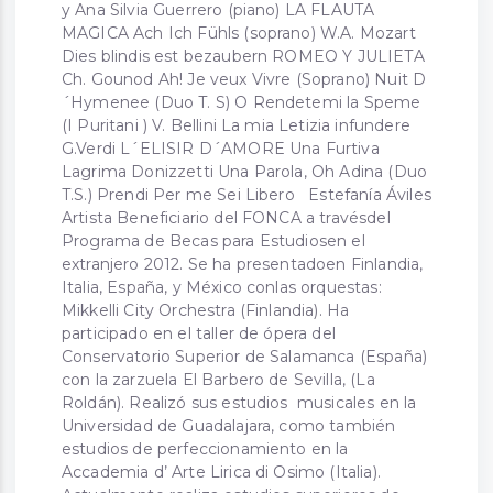
y Ana Silvia Guerrero (piano) LA FLAUTA
MAGICA Ach Ich Fühls (soprano) W.A. Mozart
Dies blindis est bezaubern ROMEO Y JULIETA
Ch. Gounod Ah! Je veux Vivre (Soprano) Nuit D
´Hymenee (Duo T. S) O Rendetemi la Speme
(I Puritani ) V. Bellini La mia Letizia infundere
G.Verdi L´ELISIR D´AMORE Una Furtiva
Lagrima Donizzetti Una Parola, Oh Adina (Duo
T.S.) Prendi Per me Sei Libero Estefanía Áviles
Artista Beneficiario del FONCA a travésdel
Programa de Becas para Estudiosen el
extranjero 2012. Se ha presentadoen Finlandia,
Italia, España, y México conlas orquestas:
Mikkelli City Orchestra (Finlandia). Ha
participado en el taller de ópera del
Conservatorio Superior de Salamanca (España)
con la zarzuela El Barbero de Sevilla, (La
Roldán). Realizó sus estudios musicales en la
Universidad de Guadalajara, como también
estudios de perfeccionamiento en la
Accademia d’ Arte Lirica di Osimo (Italia).