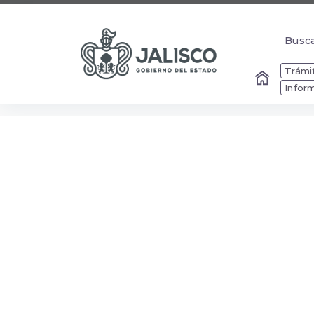
Busc
Busc
Trámit
Infor