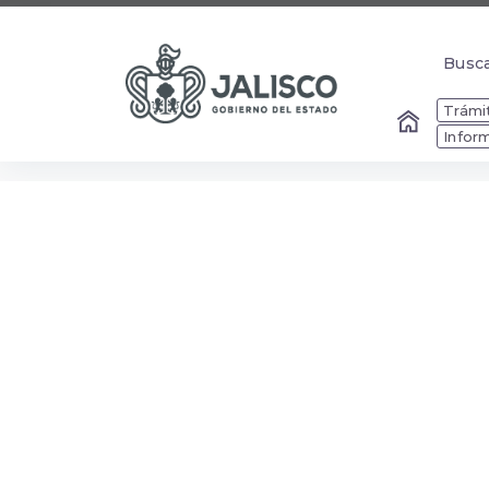
Busc
Busc
Trámit
Infor