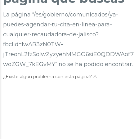
La página “/es/gobierno/comunicados/ya-
puedes-agendar-tu-cita-en-linea-para-
cualquier-recaudadora-de-jalisco?
fbclid=IwAR3zN0TW-
jTreonL2fzSoIwZyzyehMMGO6siE0QDDWAof7
woZGW_7kEGvMY“ no se ha podido encontrar.
¿Existe algun problema con esta página? ⚠︎