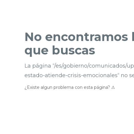
No encontramos l
que buscas
La página “/es/gobierno/comunicados/upa
estado-atiende-crisis-emocionales“ no s
¿Existe algun problema con esta página? ⚠︎