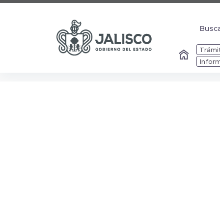
Busc
Busc
Trámit
Infor