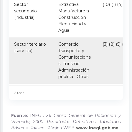
Sector
Extractiva
(10) (1) (4) (9)
secundario
Manufacturera
(industria)
Construcción
Electricidad y
Agua
Sector terciario
Comercio
(3) (8) (5) (7) (
(servicio)
Transporte y
Comunicacione
s Turismo
Administración
pública Otros.
2 total
Fuente:
INEGI.
XII Censo General de Población y
Vivienda, 2000
.
Resultados Definitivos. Tabulados
Básicos. Jalisco.
Página WEB
www.inegi.gob.mx
.