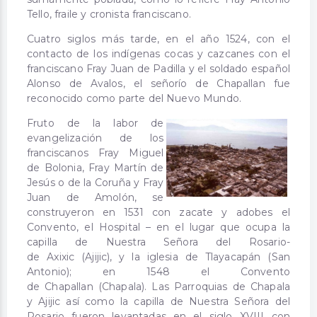
Tello, fraile y cronista franciscano.
Cuatro siglos más tarde, en el año 1524, con el
contacto de los indígenas cocas y cazcanes con el
franciscano Fray Juan de Padilla y el soldado español
Alonso de Avalos, el señorío de Chapallan fue
reconocido como parte del Nuevo Mundo.
Fruto de la labor de
evangelización de los
franciscanos Fray Miguel
de Bolonia, Fray Martín de
Jesús o de la Coruña y Fray
Juan de Amolón, se
construyeron en 1531 con zacate y adobes el
Convento, el Hospital – en el lugar que ocupa la
capilla de Nuestra Señora del Rosario-
de Axixic (Ajijic), y la iglesia de Tlayacapán (San
Antonio); en 1548 el Convento
de Chapallan (Chapala). Las Parroquias de Chapala
y Ajijic así como la capilla de Nuestra Señora del
Rosario fueron levantadas en el siglo XVIII con